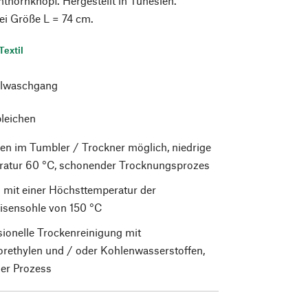
thornknopf. Hergestellt in Tunesien.
ei Größe L = 74 cm.
Textil
lwaschgang
bleichen
en im Tumbler / Trockner möglich, niedrige
atur 60 °C, schonender Trocknungsprozes
 mit einer Höchsttemperatur der
isensohle von 150 °C
sionelle Trockenreinigung mit
orethylen und / oder Kohlenwasserstoffen,
er Prozess