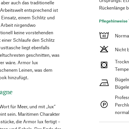
Ursprungs: Ech
aber auch das traditionelle
Rückenlänge b
Arbeitswelt entsprechend ist
 Einsatz, einem Schlitz und
Pflegehinweise 
 Arbeit nirgendwo
tionell keine vorstehenden
Norma
 einer Schlaufe den Schlitz
rusttasche liegt ebenfalls
Nicht 
eltuchresten geschnitten, was
Trockn
er wäre. Armor lux
Temper
aschenem Leinen, was dem
ook hinzufügt.
Bügeln
Bügele
tagne
Profes
Perchl
Wort für Meer, und mit „lux“
normal
int sein. Maritimen Charakter
stücke, die Armor lux fertigt –
ützen und Schals. Der Ende der