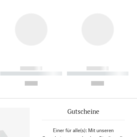
------------
------------
----------- ----------- ----------
----------- ----------- ----------
- -----------
-
--,-- €
--,-- €
Gutscheine
Einer für alle(s): Mit unseren