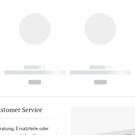
------------
------------
----------- ----------- ----------
----------- ----------- ----------
-
-
--,-- €
--,-- €
stomer Service
atung, Ersatzteile oder