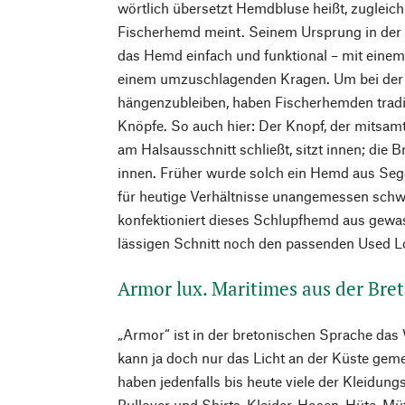
wörtlich übersetzt Hemdbluse heißt, zugleich 
Fischerhemd meint. Seinem Ursprung in der 
das Hemd einfach und funktional – mit einem
einem umzuschlagenden Kragen. Um bei der
hängenzubleiben, haben Fischerhemden tradi
Knöpfe. So auch hier: Der Knopf, der mitsamt
am Halsausschnitt schließt, sitzt innen; die B
innen. Früher wurde solch ein Hemd aus Seg
für heutige Verhältnisse unangemessen schw
konfektioniert dieses Schlupfhemd aus gew
lässigen Schnitt noch den passenden Used L
Armor lux. Maritimes aus der Bre
„Armor“ ist in der bretonischen Sprache das 
kann ja doch nur das Licht an der Küste geme
haben jedenfalls bis heute viele der Kleidungs
Pullover und Shirts, Kleider, Hosen, Hüte, M