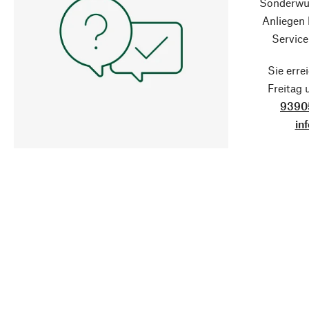
Sonderwün
Anliegen
Service
Sie erre
Freitag
9390
in