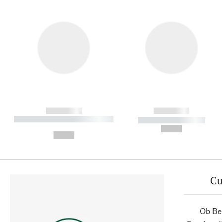
------------
------------
----------- ----------- ----------
----------- -----------
-
--,-- €
--,-- €
Cu
Ob Ber