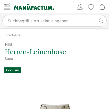
Zum Inhalt springen
Kundenkonto
Merkliste
0,0
Startseite
Hiltl
Herren-Leinenhose
Natur
Exklusiv