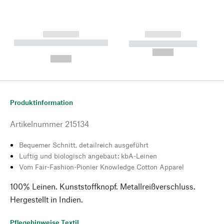
------------
------------
----------- ----------- --------
----------- -----------
---
--,-- €
--,-- €
Produktinformation
Artikelnummer
215134
Bequemer Schnitt, detailreich ausgeführt
Luftig und biologisch angebaut: kbA-Leinen
Vom Fair-Fashion-Pionier Knowledge Cotton Apparel
100% Leinen. Kunststoffknopf. Metallreißverschluss.
Hergestellt in Indien.
Pflegehinweise Textil