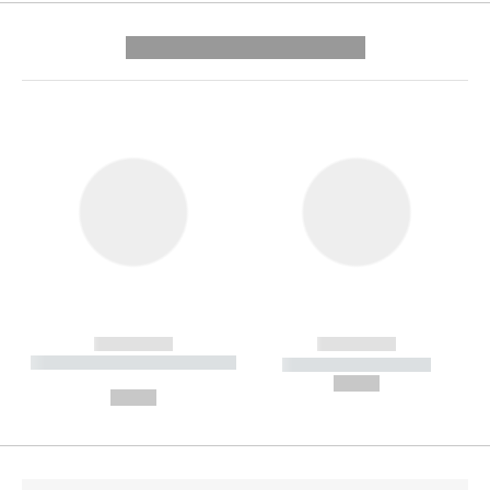
---------- --------------
------------
------------
----------- ----------- --------
----------- -----------
---
--,-- €
--,-- €