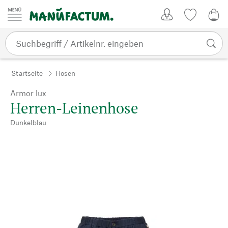
Zum Inhalt springen
Kundenkonto
Merkliste
0,0
Startseite
Hosen
Armor lux
Herren-Leinenhose
Dunkelblau