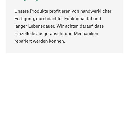
Unsere Produkte profitieren von handwerklicher
Fertigung, durchdachter Funktionalität und
langer Lebensdauer. Wir achten darauf, dass
Einzelteile ausgetauscht und Mechaniken
Nach oben
repariert werden können.
Bewusst
Nachhaltigkeit steht im Fokus unserer
Produktauswahl. Wir setzen auf natürliche
Inhaltsstoffe und Materialien, die gepflegt werden
können, sowie auf eine ressourcenschonende
und sozialverträgliche Produktion.