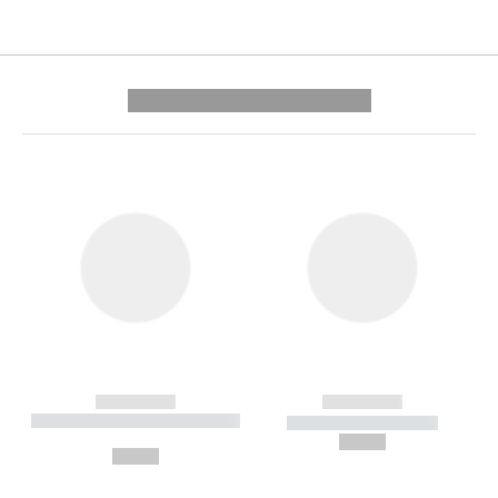
---------- --------------
------------
------------
----------- ----------- --------
----------- -----------
---
--,-- €
--,-- €