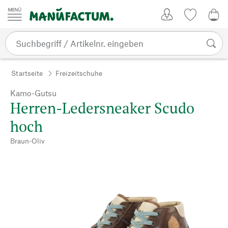
Zum Inhalt springen
Kundenkonto
Merkliste
0,0
Startseite
Freizeitschuhe
Kamo-Gutsu
Herren-Ledersneaker Scudo
hoch
Braun-Oliv