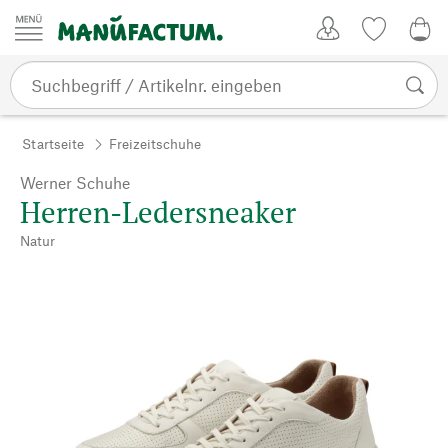
Zum Inhalt springen
Kundenkonto
Merkliste
0,0
Startseite
Freizeitschuhe
Werner Schuhe
Herren-Ledersneaker
Natur