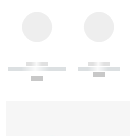
------------
------------
----------- ----------- --------
----------- -----------
---
--,-- €
--,-- €