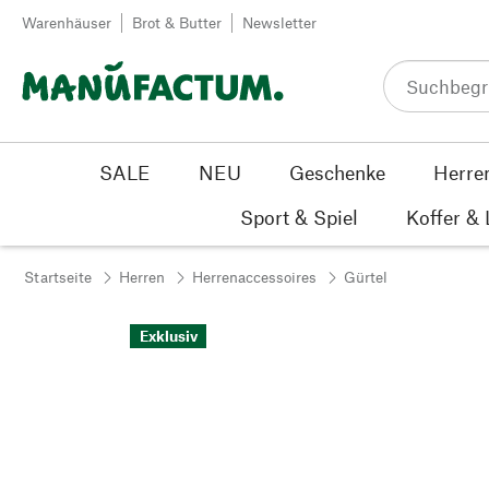
Zum Inhalt springen
Warenhäuser
Brot & Butter
Newsletter
SALE
NEU
Geschenke
Herre
Sport & Spiel
Koffer &
Startseite
Herren
Herrenaccessoires
Gürtel
Exklusiv