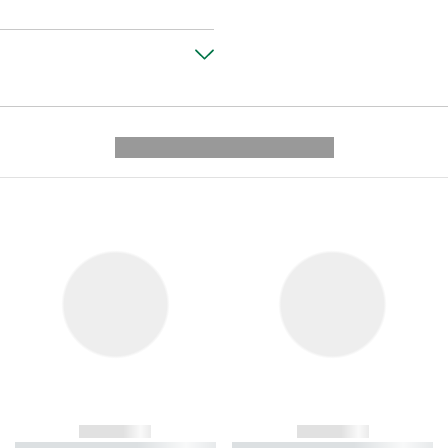
---------- --------------
------------
------------
----------- ----------- ----------
----------- ----------- ----------