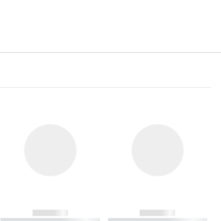
------------
------------
----------- ----------- ----------
----------- ----------- ----------