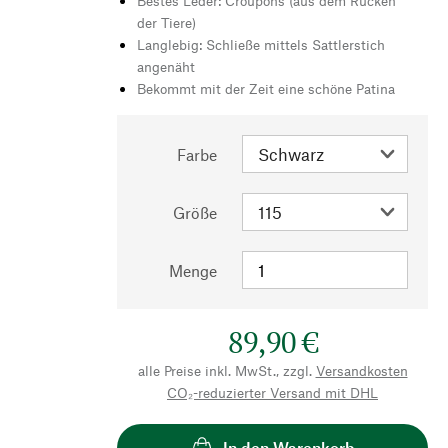
Bestes Leder: Croupons (aus dem Rücken
der Tiere)
Langlebig: Schließe mittels Sattlerstich
angenäht
Bekommt mit der Zeit eine schöne Patina
Farbe
Größe
Menge
89,90 €
alle Preise inkl. MwSt., zzgl.
Versandkosten
CO₂-reduzierter Versand mit DHL
In den Warenkorb