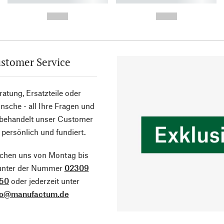
-
-
--,-- €
--,-- €
stomer Service
atung, Ersatzteile oder
sche - all Ihre Fragen und
 behandelt unser Customer
 persönlich und fundiert.
ichen uns von Montag bis
 unter der Nummer
02309
50
oder jederzeit unter
fo@manufactum.de