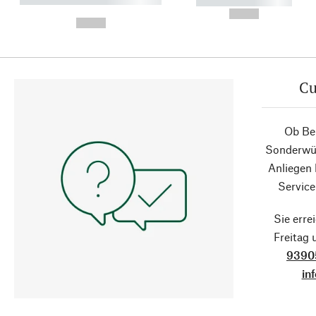
----------- -----------
-
--,-- €
--,-- €
Cu
Ob Ber
Sonderwün
Anliegen
Service
Sie erre
Freitag
9390
in