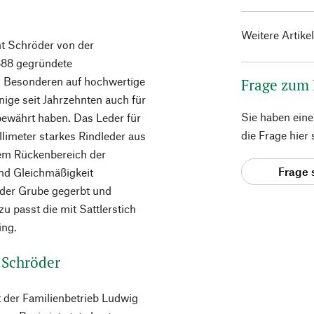
Weitere Artike
ht Schröder von der
1888 gegründete
im Besonderen auf hochwertige
Frage zum
nige seit Jahrzehnten auch für
Sie haben ein
ewährt haben. Das Leder für
die Frage hier
Millimeter starkes Rindleder aus
dem Rückenbereich der
Frage 
und Gleichmäßigkeit
 der Grube gegerbt und
u passt die mit Sattlerstich
ing.
 Schröder
t der Familienbetrieb Ludwig