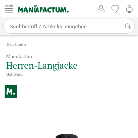
Zum Inhalt springen
Kundenkonto
Merkliste
0,0
Startseite
Manufactum
Herren-Langjacke
Schwarz