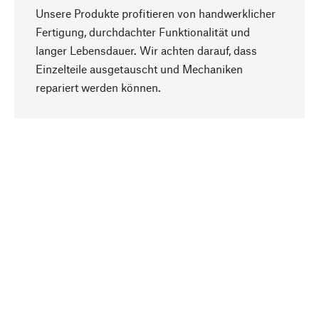
Unsere Produkte profitieren von handwerklicher
Fertigung, durchdachter Funktionalität und
langer Lebensdauer. Wir achten darauf, dass
Einzelteile ausgetauscht und Mechaniken
Nach oben
repariert werden können.
Bewusst
Nachhaltigkeit steht im Fokus unserer
Produktauswahl. Wir setzen auf natürliche
Inhaltsstoffe und Materialien, die gepflegt werden
können, sowie auf eine ressourcenschonende
und sozialverträgliche Produktion.