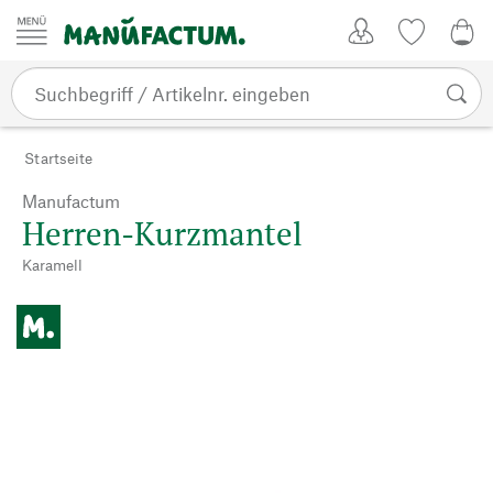
Zum Inhalt springen
Kundenkonto
Merkliste
0,0
Startseite
Manufactum
Herren-Kurzmantel
Karamell