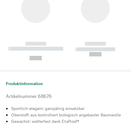
------------
------------
----------- ----------- --------
----------- -----------
---
--,-- €
--,-- €
Produktinformation
Artikelnummer
68676
Sportlich-elegant: ganzjährig einsetzbar
Oberstoff: aus kontrolliert biologisch angebauter Baumwolle
Gewachst: wetterfest dank EtaProof®