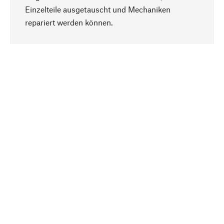
Einzelteile ausgetauscht und Mechaniken
Nach oben
repariert werden können.
Bewusst
Nachhaltigkeit steht im Fokus unserer
Produktauswahl. Wir setzen auf natürliche
Inhaltsstoffe und Materialien, die gepflegt werden
können, sowie auf eine ressourcenschonende
und sozialverträgliche Produktion.
Ausgewählt