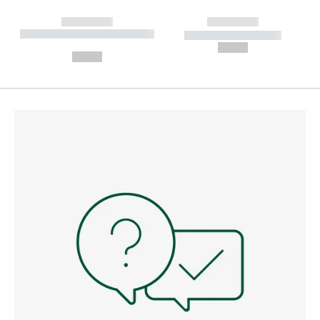
------------
------------
----------- ----------- --------
----------- -----------
---
--,-- €
--,-- €