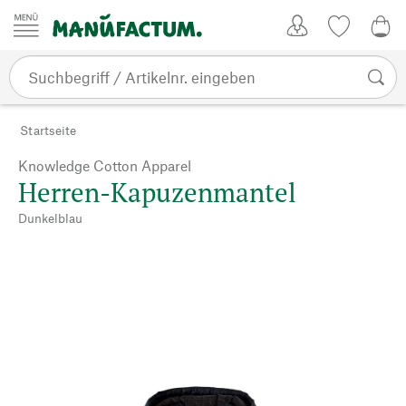
Zum Inhalt springen
Kundenkonto
Merkliste
0,0
Startseite
Knowledge Cotton Apparel
Herren-Kapuzenmantel
Dunkelblau