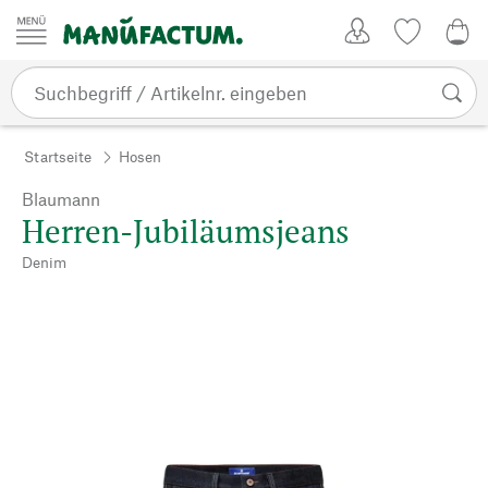
Zum Inhalt springen
Kundenkonto
Merkliste
0,0
Startseite
Hosen
Blaumann
Herren-Jubiläumsjeans
Denim