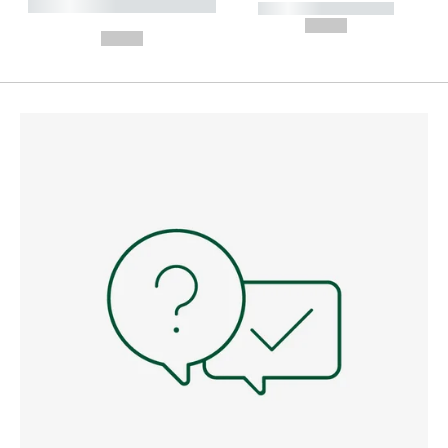
----------- ----------- --------
----------- -----------
---
--,-- €
--,-- €