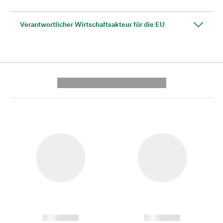
Verantwortlicher Wirtschaftsakteur für die EU
---------- --------------
------------
------------