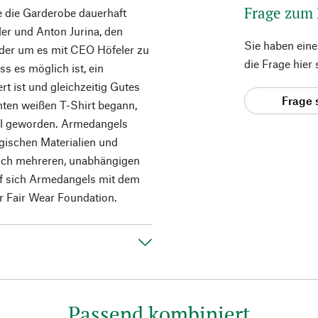
Frage zum
e die Garderobe dauerhaft
ler und Anton Jurina, den
Sie haben ein
der um es mit CEO Höfeler zu
die Frage hier
ss es möglich ist, ein
t ist und gleichzeitig Gutes
Frage 
hten weißen T-Shirt begann,
bel geworden. Armedangels
ogischen Materialien und
leich mehreren, unabhängigen
rf sich Armedangels mit dem
 Fair Wear Foundation.
Passend kombiniert