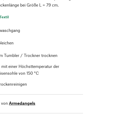
ückenlänge bei Größe L = 79 cm.
Textil
waschgang
bleichen
im Tumbler / Trockner trocknen
 mit einer Höchsttemperatur der
isensohle von 150 °C
trockenreinigen
l von
Armedangels