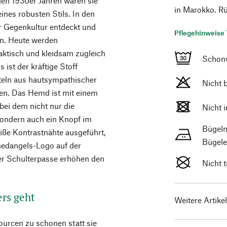
den 1930er Jahren waren sie
in Marokko. R
nes robusten Stils. In den
r Gegenkultur entdeckt und
Pflegehinweise 
on. Heute werden
aktisch und kleidsam zugleich
Schon
ist der kräftige Stoff
teln aus hautsympathischer
Nicht 
nen. Das Hemd ist mit einem
bei dem nicht nur die
Nicht 
 sondern auch ein Knopf im
Bügeln
iße Kontrastnähte ausgeführt,
Bügele
rmedangels-Logo auf der
der Schulterpasse erhöhen den
Nicht 
ers geht
Weitere Artike
ourcen zu schonen statt sie