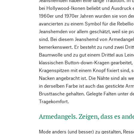
Jeanshemden haben eine lange Tradition. In 
bei Hollywood-Ikonen beliebt und Ausdruck ei
1960er und 1970er Jahren wurden sie von de
avancierten zu einem Symbol für die Rebelli
Jeanshemden vor allem geschätzt, weil sie pr
sind. Bei diesem Jeanshemd von Armedangels 
bemerkenswert. Er besteht zu rund zwei Drit
Baumwolle und zu gut einem Drittel aus Lei
klassischen Button-down-Kragen gearbeitet, 
Kragenspitzen mit einem Knopf fixiert sind,
Nacken angebracht ist. Die Nähte sind als we
in derselben Farbe ist auch das gestickte A
Brusttasche gehalten. Gelegte Falten unter 
Tragekomfort.
Armedangels. Zeigen, dass es and
Mode anders (und besser) zu gestalten, Ress