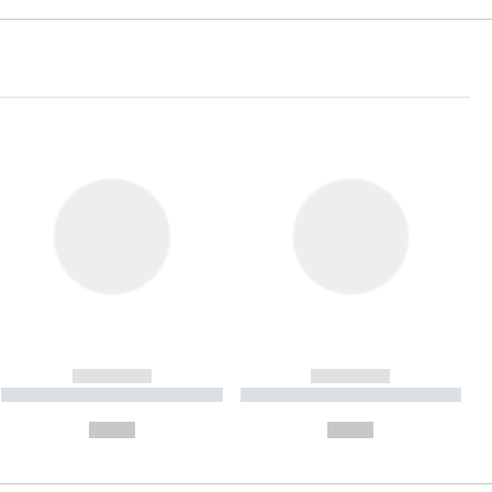
------------
------------
----------- ----------- ----------
----------- ----------- ----------
- -----------
-
--,-- €
--,-- €