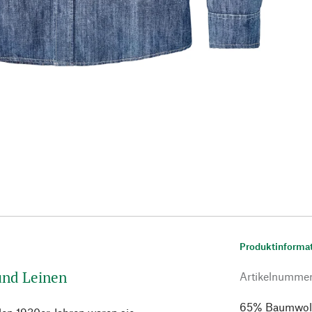
Produktinforma
und Leinen
Artikelnumme
65% Baumwolle