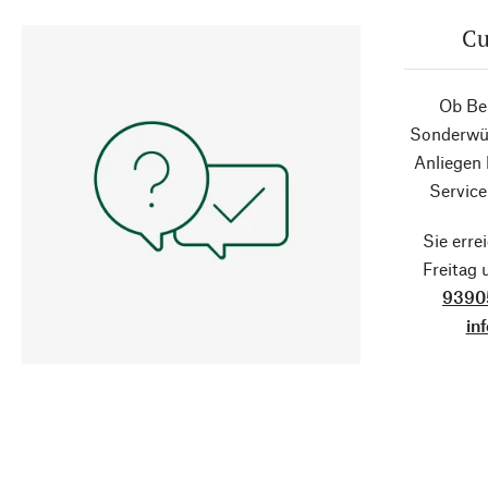
Cu
Ob Ber
Sonderwün
Anliegen
Service
Sie erre
Freitag
9390
in