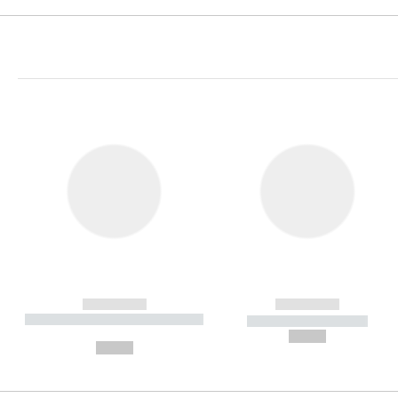
------------
------------
----------- ----------- ----------
----------- -----------
-
--,-- €
--,-- €