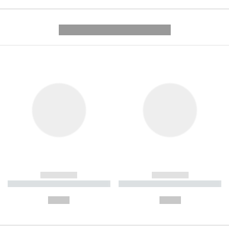
---------- --------------
------------
------------
----------- ----------- ----------
----------- ----------- ----------
-
-
--,-- €
--,-- €