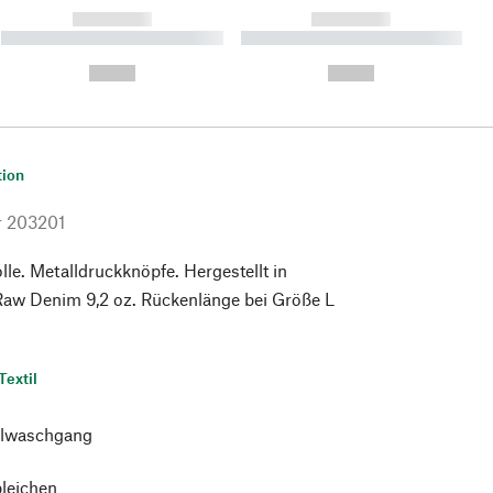
------------
------------
----------- ----------- ----------
----------- ----------- ----------
- -----------
-
--,-- €
--,-- €
tion
r
203201
e. Metalldruckknöpfe. Hergestellt in
Raw Denim 9,2 oz. Rückenlänge bei Größe L
Textil
lwaschgang
bleichen