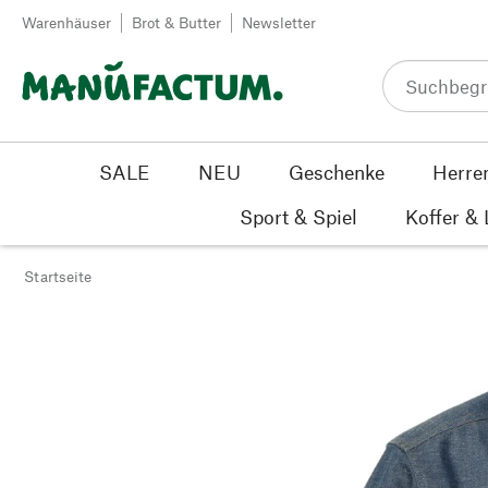
Zum Inhalt springen
Warenhäuser
Brot & Butter
Newsletter
SALE
NEU
Geschenke
Herre
Sport & Spiel
Koffer &
Startseite