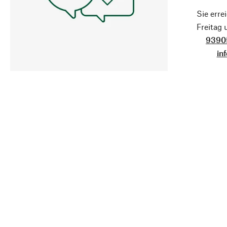
Sie erre
Freitag
9390
in