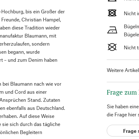
-Hochburg, bis ein Großer der
Nicht 
r Freunde, Christian Hampel,
Bügeln
aben diese Tradition wieder
Bügele
manufaktur Blaumann, mit
erherzulaufen, sondern
Nicht 
sen begann, wurde
rt – und zum Denim haben
Weitere Artike
h bei Blaumann nach wie vor
Frage zum
im und Cord aus einer
 Ansprüchen Stand. Zutaten
Sie haben ein
en ebenfalls aus Deutschland.
die Frage hier
 erhaben. Auf diese Weise
 sie sich durch das tägliche
Frage 
önlichen Begleitern