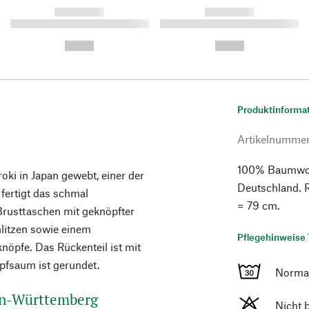
------------
------------
----------- ----------- ----------
----------- ----------- ----------
-
-
--,-- €
--,-- €
Produktinforma
Artikelnumme
100% Baumwoll
ki in Japan gewebt, einer der
Deutschland. 
fertigt das schmal
= 79 cm.
Brusttaschen mit geknöpfter
litzen sowie einem
Pflegehinweise 
nöpfe. Das Rückenteil ist mit
pfsaum ist gerundet.
Norma
en-Württemberg
Nicht 