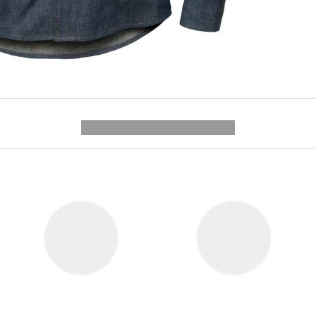
---------- --------------