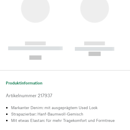
------------
------------
----------- ----------- --------
----------- -----------
---
--,-- €
--,-- €
Produktinformation
Artikelnummer
217937
Markanter Denim: mit ausgeprägtem Used Look
Strapazierbar: Hanf-Baumwoll-Gemisch
Mit etwas Elastan: für mehr Tragekomfort und Formtreue