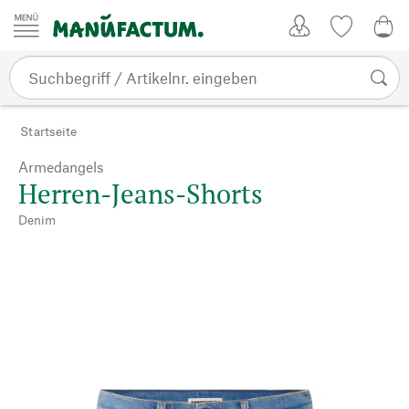
Zum Inhalt springen
Kundenkonto
Merkliste
0,0
Startseite
Armedangels
Herren-Jeans-Shorts
Denim