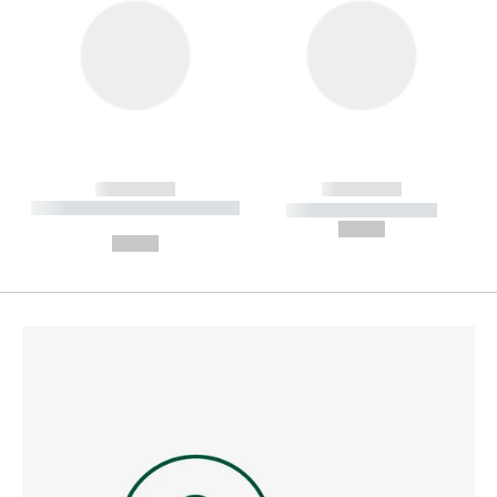
------------
------------
----------- ----------- --------
----------- -----------
---
--,-- €
--,-- €