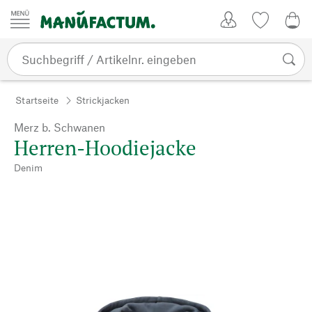
Zum Inhalt springen
Kundenkonto
Merkliste
0,0
Startseite
Strickjacken
Merz b. Schwanen
Herren-Hoodiejacke
Denim