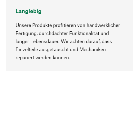
Langlebig
Unsere Produkte profitieren von handwerklicher
Fertigung, durchdachter Funktionalität und
langer Lebensdauer. Wir achten darauf, dass
Einzelteile ausgetauscht und Mechaniken
Nach oben
repariert werden können.
Bewusst
Nachhaltigkeit steht im Fokus unserer
Produktauswahl. Wir setzen auf natürliche
Inhaltsstoffe und Materialien, die gepflegt werden
können, sowie auf eine ressourcenschonende
und sozialverträgliche Produktion.