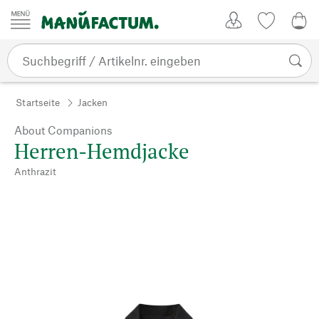
Zum Inhalt springen
Kundenkonto
Merkliste
0,0
Startseite
Jacken
About Companions
Herren-Hemdjacke
Anthrazit