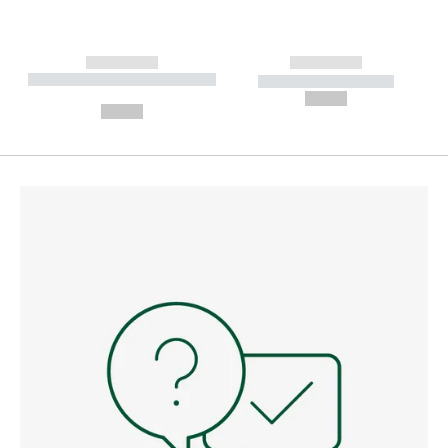
------------
------------
----------- ----------- --------
----------- -----------
---
--,-- €
--,-- €