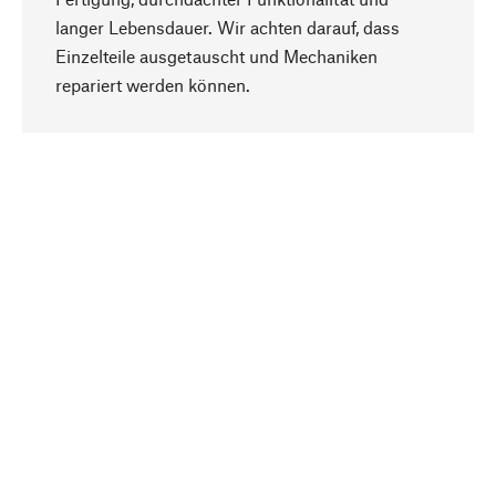
langer Lebensdauer. Wir achten darauf, dass
Einzelteile ausgetauscht und Mechaniken
Nach oben
repariert werden können.
Bewusst
Nachhaltigkeit steht im Fokus unserer
Produktauswahl. Wir setzen auf natürliche
Inhaltsstoffe und Materialien, die gepflegt werden
können, sowie auf eine ressourcenschonende
und sozialverträgliche Produktion.
Ausgewählt