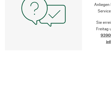
Anliegen
Service
Sie erre
Freitag
9390
in