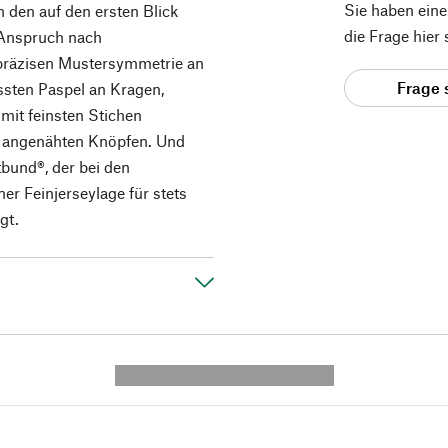
Sie haben ein
 den auf den ersten Blick
die Frage hier
 Anspruch nach
 präzisen Mustersymmetrie an
Frage 
sten Paspel an Kragen,
it feinsten Stichen
 angenähten Knöpfen. Und
tbund®, der bei den
er Feinjerseylage für stets
gt.
---------- --------------