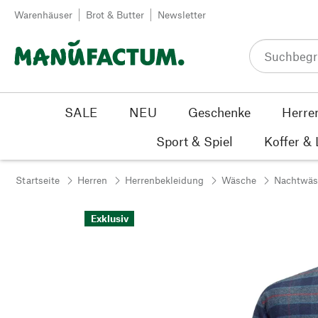
Zum Inhalt springen
Warenhäuser
Brot & Butter
Newsletter
SALE
NEU
Geschenke
Herre
Sport & Spiel
Koffer &
Startseite
Herren
Herrenbekleidung
Wäsche
Nachtwäs
Exklusiv