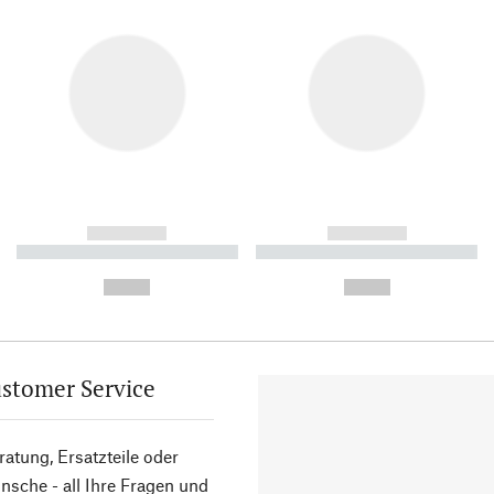
------------
------------
----------- ----------- ----------
----------- ----------- ----------
-
-
--,-- €
--,-- €
stomer Service
atung, Ersatzteile oder
sche - all Ihre Fragen und