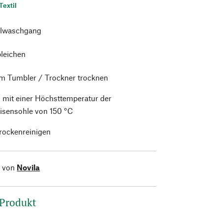
Textil
lwaschgang
bleichen
im Tumbler / Trockner trocknen
 mit einer Höchsttemperatur der
isensohle von 150 °C
trockenreinigen
l von
Novila
 Produkt