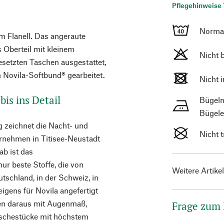
Pflegehinweise 
Norma
 Flanell. Das angeraute
 Oberteil mit kleinem
Nicht 
esetzten Taschen ausgestattet,
n Novila-Softbund® gearbeitet.
Nicht 
is ins Detail
Bügeln
Bügele
g zeichnet die Nacht- und
Nicht 
rnehmen in Titisee-Neustadt
b ist das
ur beste Stoffe, die von
Weitere Artike
tschland, in der Schweiz, in
gens für Novila angefertigt
ren daraus mit Augenmaß,
Frage zum
Wäschestücke mit höchstem