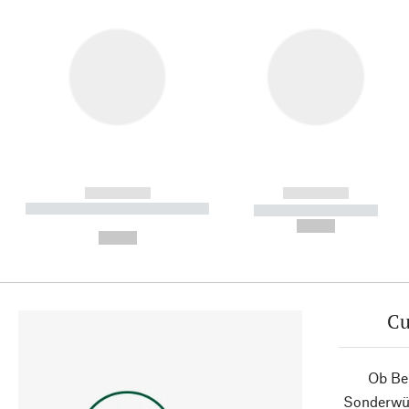
------------
------------
----------- ----------- ----------
----------- -----------
-
--,-- €
--,-- €
Cu
Ob Ber
Sonderwün