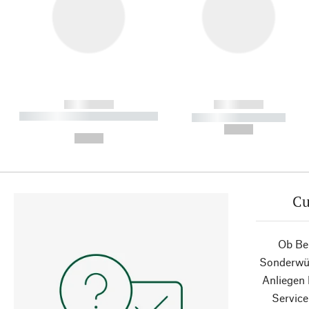
------------
------------
----------- ----------- ----------
----------- -----------
-
--,-- €
--,-- €
Cu
Ob Ber
Sonderwün
Anliegen
Service