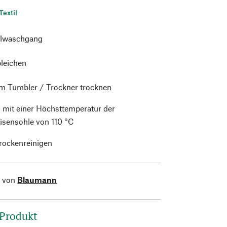
Textil
lwaschgang
bleichen
im Tumbler / Trockner trocknen
 mit einer Höchsttemperatur der
isensohle von 110 °C
trockenreinigen
l von
Blaumann
 Produkt