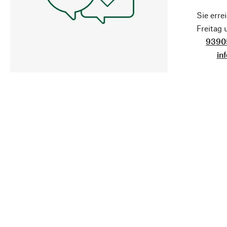
Sie erre
Freitag
9390
in