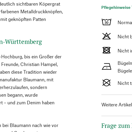
deutlich sichtbaren Köpergrat
Pflegehinweise 
rfarbenen Metalldruckknöpfen,
 mit geknöpften Patten
Norma
Nicht 
en-Württemberg
Nicht 
-Hochburg, bis ein Großer der
Bügeln
r Freunde, Christian Hampel,
Bügele
aben diese Tradition wieder
manufaktur Blaumann, mit
Nicht 
erherzulaufen, sondern
sen begann, wurde
rt – und zum Denim haben
Weitere Artike
Frage zum
h bei Blaumann nach wie vor