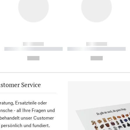
------------
------------
----------- ----------- ----------
----------- ----------- ----------
-
-
--,-- €
--,-- €
stomer Service
atung, Ersatzteile oder
sche - all Ihre Fragen und
 behandelt unser Customer
 persönlich und fundiert.