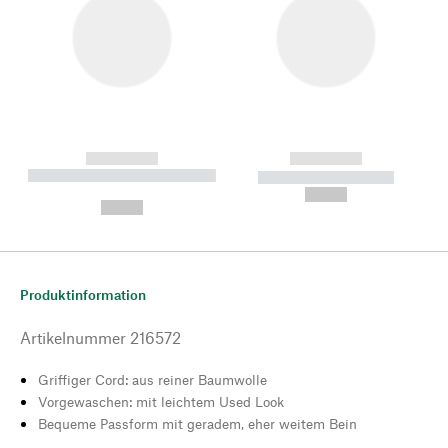
------------
------------
----------- ----------- --------
----------- -----------
---
--,-- €
--,-- €
Produktinformation
Artikelnummer
216572
Griffiger Cord: aus reiner Baumwolle
Vorgewaschen: mit leichtem Used Look
Bequeme Passform mit geradem, eher weitem Bein