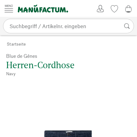
Zum Inhalt springen
Kundenkonto
Merkliste
0,0
Startseite
Blue de Gênes
Herren-Cordhose
Navy