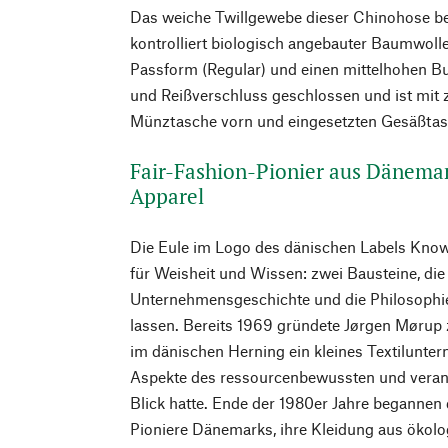
Das weiche Twillgewebe dieser Chinohose be
kontrolliert biologisch angebauter Baumwoll
Passform (Regular) und einen mittelhohen Bu
und Reißverschluss geschlossen und ist mit 
Münztasche vorn und eingesetzten Gesäßtas
Fair-Fashion-Pionier aus Dänema
Apparel
Die Eule im Logo des dänischen Labels Know
für Weisheit und Wissen: zwei Bausteine, die 
Unternehmensgeschichte und die Philosophi
lassen. Bereits 1969 gründete Jørgen Møru
im dänischen Herning ein kleines Textilunt
Aspekte des ressourcenbewussten und veran
Blick hatte. Ende der 1980er Jahre begannen 
Pioniere Dänemarks, ihre Kleidung aus ökol