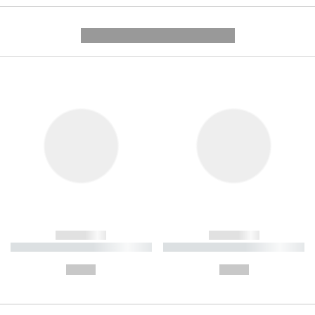
---------- --------------
------------
------------
----------- ----------- ----------
----------- ----------- ----------
-
-
--,-- €
--,-- €