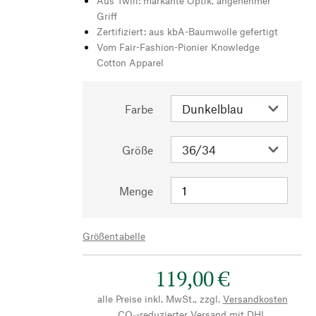
Aus Twill: markante Optik, angenehmer
Griff
Zertifiziert: aus kbA-Baumwolle gefertigt
Vom Fair-Fashion-Pionier Knowledge
Cotton Apparel
Farbe
Größe
Menge
Größentabelle
119,00 €
alle Preise inkl. MwSt., zzgl.
Versandkosten
CO₂-reduzierter Versand mit DHL