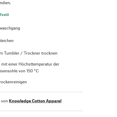
Indien.
Textil
waschgang
bleichen
im Tumbler / Trockner trocknen
 mit einer Höchsttemperatur der
isensohle von 150 °C
trockenreinigen
l von
Knowledge Cotton Apparel