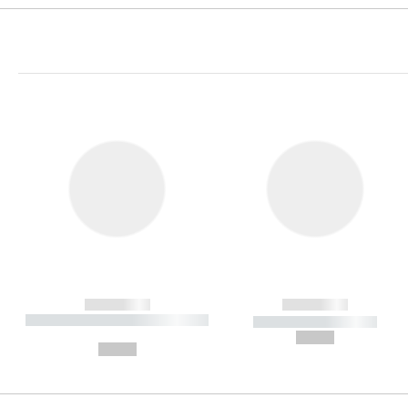
------------
------------
----------- ----------- ----------
----------- -----------
-
--,-- €
--,-- €