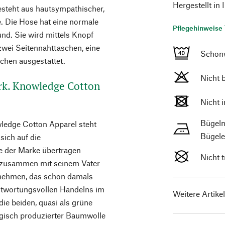
Hergestellt in 
steht aus hautsympathischer,
e. Die Hose hat eine normale
Pflegehinweise 
nd. Sie wird mittels Knopf
zwei Seitennahttaschen, eine
Schon
chen ausgestattet.
Nicht 
rk. Knowledge Cotton
Nicht 
Bügeln
ledge Cotton Apparel steht
Bügele
sich auf die
e der Marke übertragen
Nicht 
p zusammen mit seinem Vater
ernehmen, das schon damals
twortungsvollen Handelns im
Weitere Artike
die beiden, quasi als grüne
ogisch produzierter Baumwolle