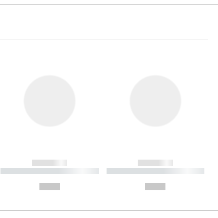
------------
------------
----------- ----------- ----------
----------- ----------- ----------
- -----------
-
--,-- €
--,-- €