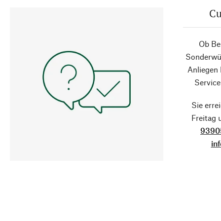
Cu
Ob Ber
Sonderwün
Anliegen
Service
Sie erre
Freitag
9390
in