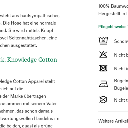
100% Baumwoll
Hergestellt in 
steht aus hautsympathischer,
e. Die Hose hat eine normale
Pflegehinweise 
nd. Sie wird mittels Knopf
zwei Seitennahttaschen, eine
Schon
chen ausgestattet.
Nicht 
rk. Knowledge Cotton
Nicht 
Bügeln
ledge Cotton Apparel steht
Bügele
sich auf die
e der Marke übertragen
Nicht 
p zusammen mit seinem Vater
ernehmen, das schon damals
twortungsvollen Handelns im
Weitere Artike
die beiden, quasi als grüne