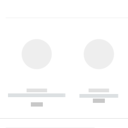
------------
------------
----------- ----------- ----------
----------- -----------
-
--,-- €
--,-- €