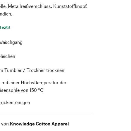
e. Metallreißverschluss. Kunststoffknopf.
Indien.
Textil
waschgang
bleichen
im Tumbler / Trockner trocknen
 mit einer Höchsttemperatur der
isensohle von 150 °C
trockenreinigen
l von
Knowledge Cotton Apparel