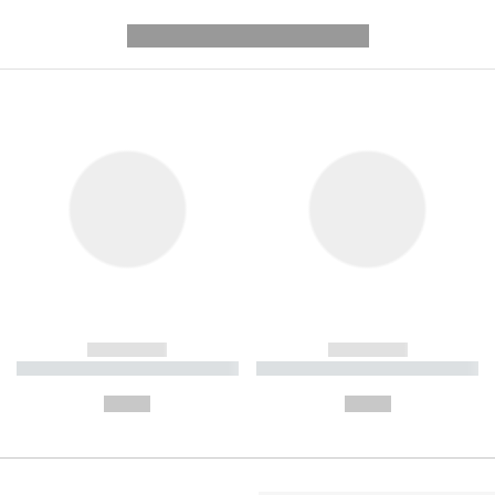
---------- --------------
------------
------------
----------- ----------- ----------
----------- ----------- ----------
-
-
--,-- €
--,-- €