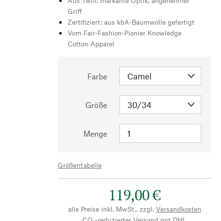
Aus Twill: markante Optik, angenehmer
Griff
Zertifiziert: aus kbA-Baumwolle gefertigt
Vom Fair-Fashion-Pionier Knowledge
Cotton Apparel
Farbe
Größe
Menge
Größentabelle
119,00 €
alle Preise inkl. MwSt., zzgl.
Versandkosten
CO₂-reduzierter Versand mit DHL