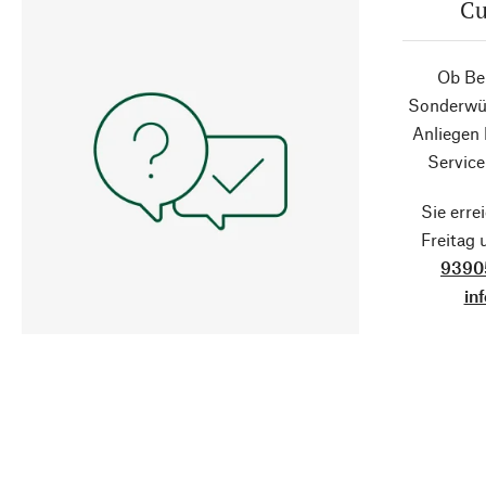
Cu
Ob Ber
Sonderwün
Anliegen
Service
Sie erre
Freitag
9390
in