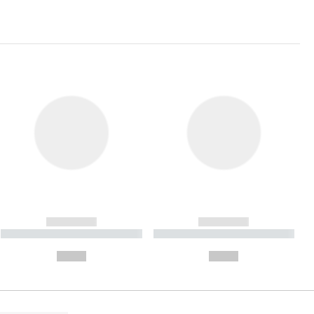
------------
------------
----------- ----------- ----------
----------- ----------- ----------
- -----------
-
--,-- €
--,-- €