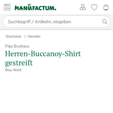
Zum Inhalt springen
Kundenkonto
Merkliste
0,0
Startseite
Hemden
Pike Brothers
Herren-Buccanoy-Shirt
gestreift
Blau-Weiß