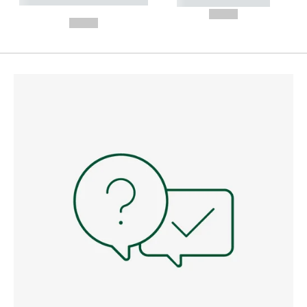
----------- ----------- --------
----------- -----------
---
--,-- €
--,-- €