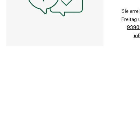
Sie erre
Freitag
9390
in