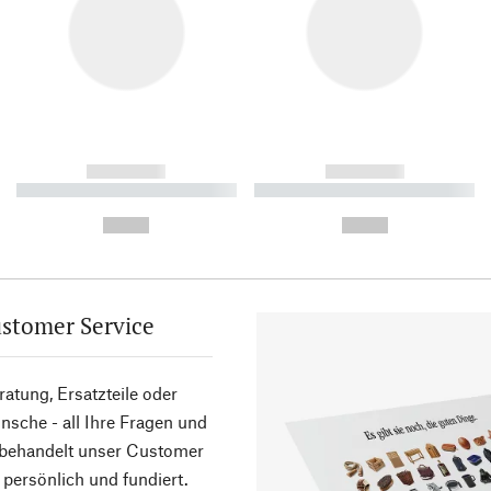
------------
------------
----------- ----------- ----------
----------- ----------- ----------
-
-
--,-- €
--,-- €
stomer Service
atung, Ersatzteile oder
sche - all Ihre Fragen und
 behandelt unser Customer
 persönlich und fundiert.