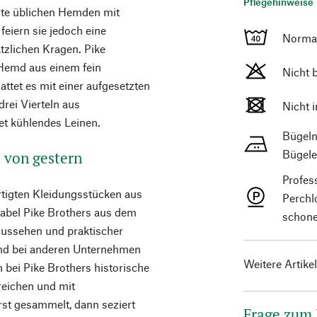
Pflegehinweise 
te üblichen Hemden mit
feiern sie jedoch eine
Norma
tzlichen Kragen. Pike
 Hemd aus einem fein
Nicht 
attet es mit einer aufgesetzten
drei Vierteln aus
Nicht 
et kühlendes Leinen.
Bügeln
Bügele
t von gestern
Profes
rtigten Kleidungsstücken aus
Perchl
Label Pike Brothers aus dem
schone
Aussehen und praktischer
end bei anderen Unternehmen
Weitere Artike
n bei Pike Brothers historische
reichen und mit
rst gesammelt, dann seziert
Frage zum