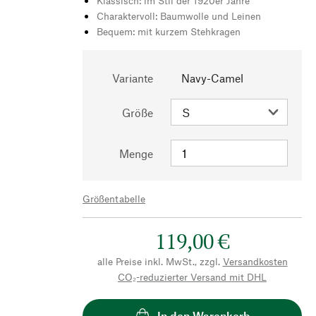
Klassisch: im Stil der 1920er Jahre
Charaktervoll: Baumwolle und Leinen
Bequem: mit kurzem Stehkragen
Variante
Navy-Camel
Größe
Menge
Größentabelle
119,00 €
alle Preise inkl. MwSt., zzgl.
Versandkosten
CO₂-reduzierter Versand mit DHL
In den Warenkorb