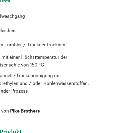
Textil
lwaschgang
bleichen
im Tumbler / Trockner trocknen
 mit einer Höchsttemperatur der
isensohle von 150 °C
sionelle Trockenreinigung mit
orethylen und / oder Kohlenwasserstoffen,
nder Prozess
l von
Pike Brothers
 Produkt