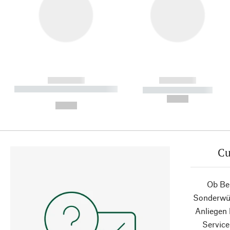
------------
------------
----------- ----------- ----------
----------- -----------
-
--,-- €
--,-- €
Cu
Ob Ber
Sonderwün
Anliegen
Service