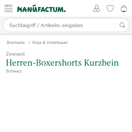
Zum Inhalt springen
Kundenkonto
Merkliste
0,0
Startseite
Slips & Unterhosen
Zimmerli
Herren-Boxershorts Kurzbein
Schwarz