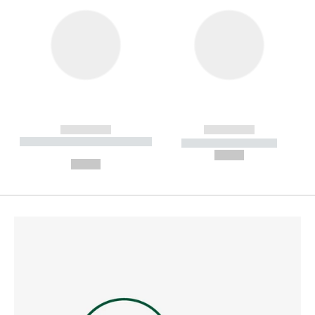
------------
------------
----------- ----------- --------
----------- -----------
---
--,-- €
--,-- €