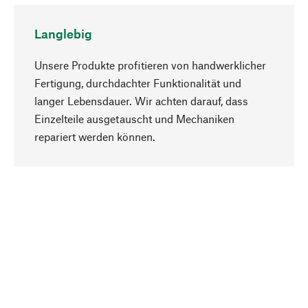
Langlebig
Unsere Produkte profitieren von handwerklicher
Fertigung, durchdachter Funktionalität und
langer Lebensdauer. Wir achten darauf, dass
Einzelteile ausgetauscht und Mechaniken
Nach oben
repariert werden können.
Bewusst
Nachhaltigkeit steht im Fokus unserer
Produktauswahl. Wir setzen auf natürliche
Inhaltsstoffe und Materialien, die gepflegt werden
können, sowie auf eine ressourcenschonende