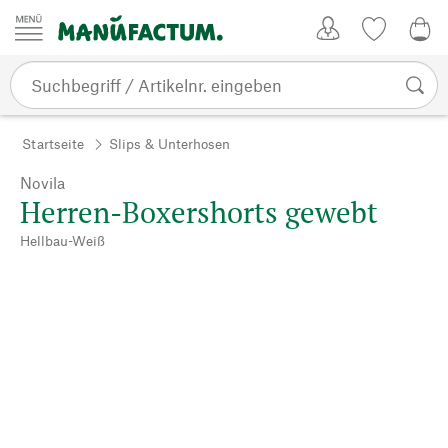
Zum Inhalt springen
Kundenkonto
Merkliste
0,0
Startseite
Slips & Unterhosen
Novila
Herren-Boxershorts gewebt
Hellbau-Weiß