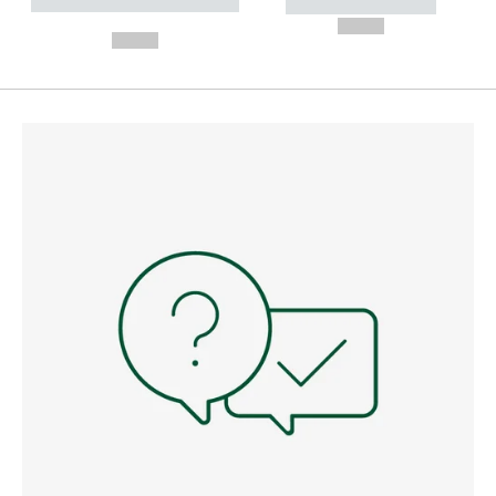
----------- ----------- --------
----------- -----------
---
--,-- €
--,-- €