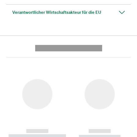
Verantwortlicher Wirtschaftsakteur für die EU
---------- --------------
------------
------------
----------- ----------- --------
----------- -----------