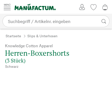
Zum Inhalt springen
Kundenkonto
Merkliste
0,0
Startseite
Slips & Unterhosen
Knowledge Cotton Apparel
Herren-Boxershorts
(3 Stück)
Schwarz