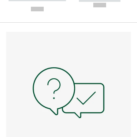
---
--,-- €
--,-- €