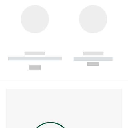
------------
------------
----------- ----------- --------
----------- -----------
---
--,-- €
--,-- €