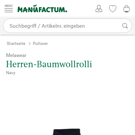
Zum Inhalt springen
Kundenkonto
Merkliste
0,0
Startseite
Pullover
Melawear
Herren-Baumwollrolli
Navy