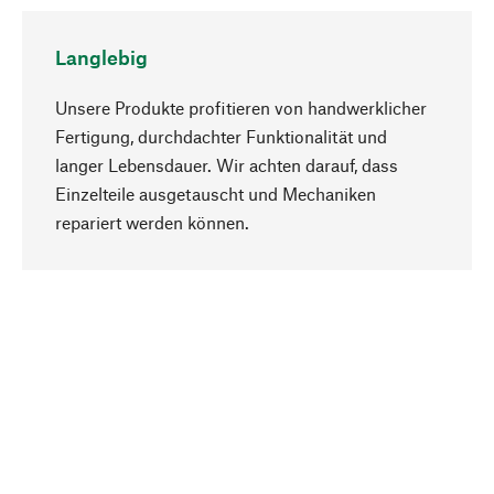
Langlebig
Unsere Produkte profitieren von handwerklicher
Fertigung, durchdachter Funktionalität und
langer Lebensdauer. Wir achten darauf, dass
Einzelteile ausgetauscht und Mechaniken
Nach oben
repariert werden können.
Bewusst
Nachhaltigkeit steht im Fokus unserer
Produktauswahl. Wir setzen auf natürliche
Inhaltsstoffe und Materialien, die gepflegt werden
können, sowie auf eine ressourcenschonende