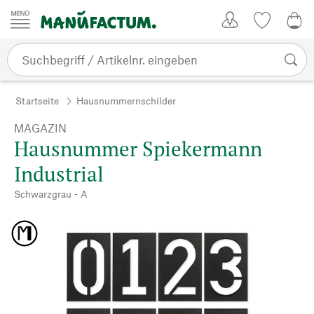
Zum Inhalt springen
Kundenkonto
Merkliste
0,0
Startseite
Hausnummernschilder
MAGAZIN
Hausnummer Spiekermann
Industrial
Schwarzgrau - A