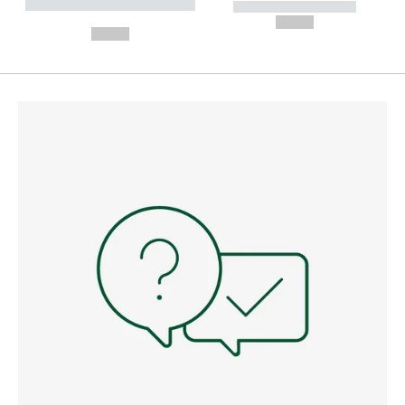
----------- ----------- --------
----------- -----------
---
--,-- €
--,-- €