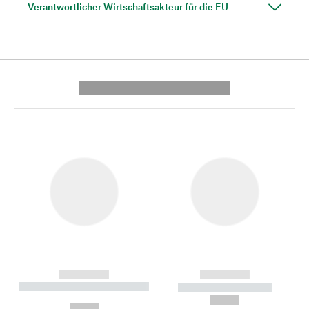
Verantwortlicher Wirtschaftsakteur für die EU
---------- --------------
------------
------------
----------- ----------- --------
----------- -----------
---
--,-- €
--,-- €