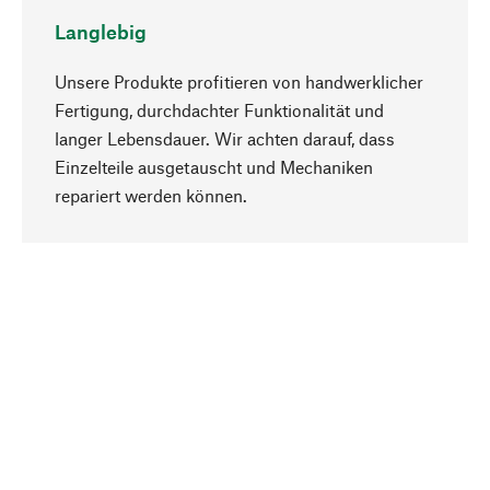
Langlebig
Unsere Produkte profitieren von handwerklicher
Fertigung, durchdachter Funktionalität und
langer Lebensdauer. Wir achten darauf, dass
Einzelteile ausgetauscht und Mechaniken
Nach oben
repariert werden können.
Bewusst
Nachhaltigkeit steht im Fokus unserer
Produktauswahl. Wir setzen auf natürliche
Inhaltsstoffe und Materialien, die gepflegt werden
können, sowie auf eine ressourcenschonende
und sozialverträgliche Produktion.