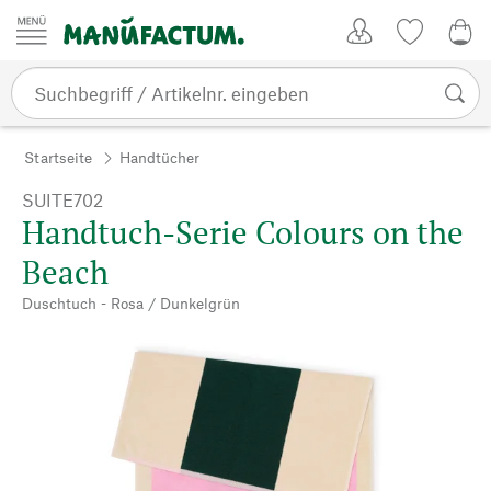
Zum Inhalt springen
Kundenkonto
Merkliste
0,0
Startseite
Handtücher
SUITE702
Handtuch-Serie Colours on the
Beach
Duschtuch - Rosa / Dunkelgrün