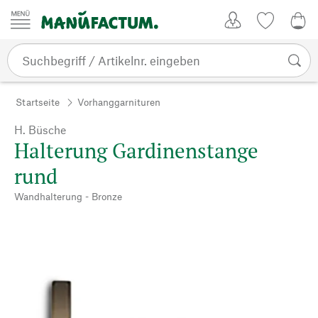
Zum Inhalt springen
Kundenkonto
Merkliste
0,0
Startseite
Vorhanggarnituren
H. Büsche
Halterung Gardinenstange
rund
Wandhalterung - Bronze