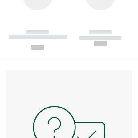
------------
------------
----------- ----------- --------
----------- -----------
---
--,-- €
--,-- €