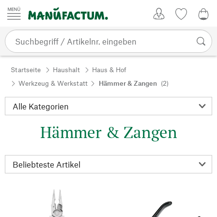
Zum Inhalt springen
Kundenkonto
Merkliste
0,0
Startseite
Haushalt
Haus & Hof
Werkzeug & Werkstatt
Hämmer & Zangen
(2)
Hämmer & Zangen