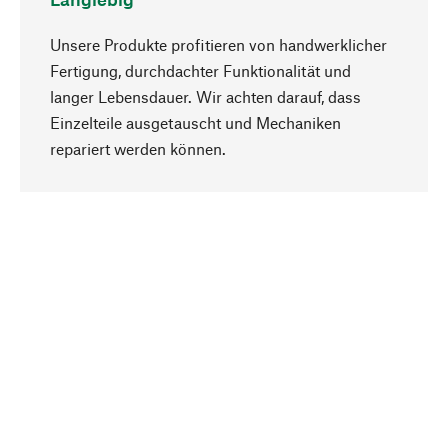
Unsere Produkte profitieren von handwerklicher
Fertigung, durchdachter Funktionalität und
langer Lebensdauer. Wir achten darauf, dass
Einzelteile ausgetauscht und Mechaniken
Nach oben
repariert werden können.
Bewusst
Nachhaltigkeit steht im Fokus unserer
Produktauswahl. Wir setzen auf natürliche
Inhaltsstoffe und Materialien, die gepflegt werden
können, sowie auf eine ressourcenschonende
und sozialverträgliche Produktion.