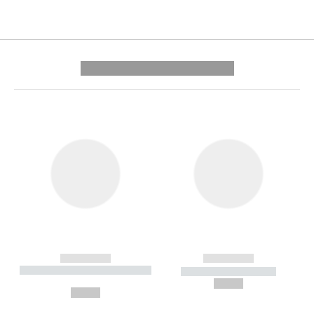
---------- --------------
------------
------------
----------- ----------- --------
----------- -----------
---
--,-- €
--,-- €