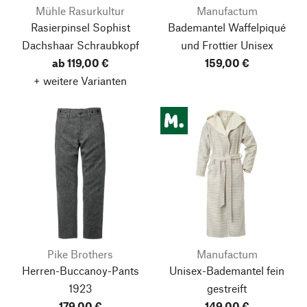
Mühle Rasurkultur
Manufactum
Rasierpinsel Sophist
Bademantel Waffelpiqué
Dachshaar Schraubkopf
und Frottier Unisex
ab 119,00 €
159,00 €
+ weitere Varianten
Pike Brothers
Manufactum
Herren-Buccanoy-Pants
Unisex-Bademantel fein
1923
gestreift
179,00 €
149,00 €