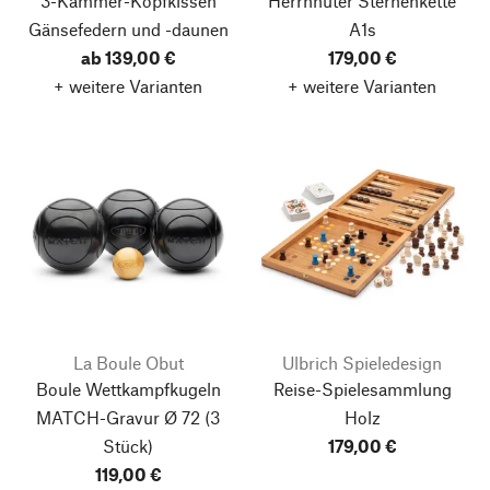
3-Kammer-Kopfkissen
Herrnhuter Sternenkette
Gänsefedern und -daunen
A1s
ab 139,00 €
179,00 €
+ weitere Varianten
+ weitere Varianten
La Boule Obut
Ulbrich Spieledesign
Boule Wettkampfkugeln
Reise-Spielesammlung
MATCH-Gravur Ø 72
(3
Holz
Stück)
179,00 €
119,00 €