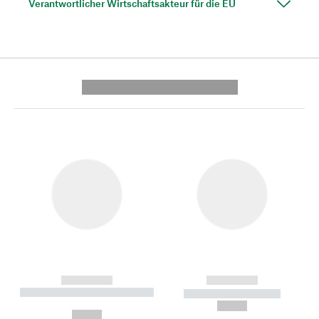
Verantwortlicher Wirtschaftsakteur für die EU
---------- --------------
------------
------------
----------- ----------- --------
----------- -----------
---
--,-- €
--,-- €