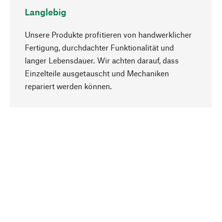
Langlebig
Unsere Produkte profitieren von handwerklicher
Fertigung, durchdachter Funktionalität und
langer Lebensdauer. Wir achten darauf, dass
Einzelteile ausgetauscht und Mechaniken
Nach oben
repariert werden können.
Bewusst
Nachhaltigkeit steht im Fokus unserer
Produktauswahl. Wir setzen auf natürliche
Inhaltsstoffe und Materialien, die gepflegt werden
können, sowie auf eine ressourcenschonende
und sozialverträgliche Produktion.