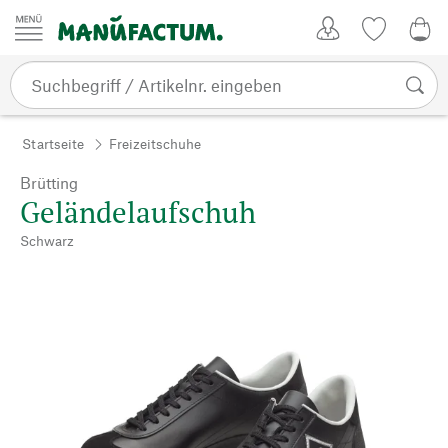
Zum Inhalt springen
Kundenkonto
Merkliste
0,0
Startseite
Freizeitschuhe
Brütting
Geländelaufschuh
Schwarz