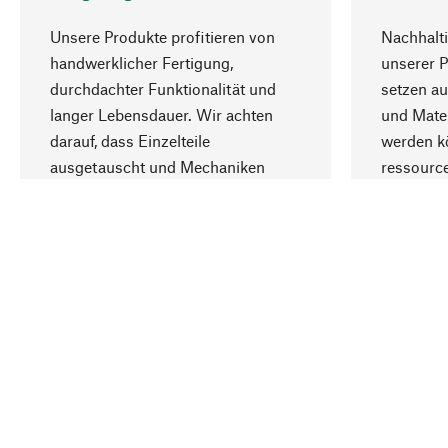
Unsere Produkte profitieren von
Nachhalti
handwerklicher Fertigung,
unserer 
durchdachter Funktionalität und
setzen au
langer Lebensdauer. Wir achten
und Mater
darauf, dass Einzelteile
werden kö
ausgetauscht und Mechaniken
ressourc
repariert werden können.
sozialver
Ihr Land
Deutschland
Kontakt
Service