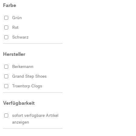
40
Farbe
41
Grün
42
Rot
43
Schwarz
44
45
Hersteller
46
Berkemann
47
Grand Step Shoes
Troentorp Clogs
Verfügbarkeit
sofort verfügbare Artikel
anzeigen