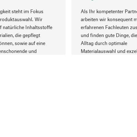
gkeit steht im Fokus
Als Ihr kompetenter Partn
Produktauswahl. Wir
arbeiten wir konsequent m
f natürliche Inhaltsstoffe
erfahrenen Fachleuten z
ialien, die gepflegt
und finden gute Dinge, die
nnen, sowie auf eine
Alltag durch optimale
enschonende und
Materialauswahl und exzel
trägliche Produktion.
Fertigung bereichern.
Lieferung & Zah