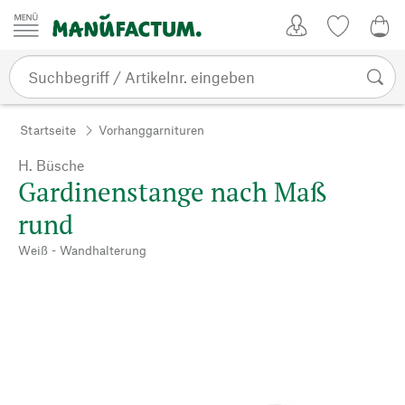
Zum Inhalt springen
Kundenkonto
Merkliste
0,0
Startseite
Vorhanggarnituren
H. Büsche
Gardinenstange nach Maß
rund
Weiß - Wandhalterung