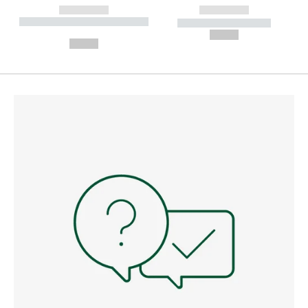
------------
------------
----------- ----------- --------
----------- -----------
---
--,-- €
--,-- €