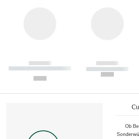
------------
------------
----------- ----------- ----------
----------- -----------
-
--,-- €
--,-- €
Cu
Ob Ber
Sonderwün