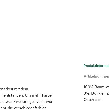
Produktinforma
Artikelnumme
100% Baumwoll
enarbeit mit dem
8%. Dunkle Far
hn entstanden. Um mehr Farbe
Österreich.
s etwas Zweifarbiges vor – wie
nt, die verschiedenfarbige