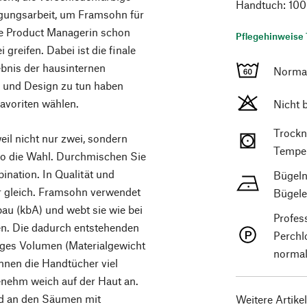
Handtuch: 100
ugungsarbeit, um Framsohn für
re Product Managerin schon
Pflegehinweise 
 greifen. Dabei ist die finale
bnis der hausinternen
Norma
en und Design zu tun haben
Favoriten wählen.
Nicht 
Trockn
il nicht nur zwei, sondern
Temper
so die Wahl. Durchmischen Sie
bination. In Qualität und
Bügeln
her gleich. Framsohn verwendet
Bügele
au (kbA) und webt sie wie bei
Profes
en. Die dadurch entstehenden
Perchl
iges Volumen (Materialgewicht
normal
nnen die Handtücher viel
enehm weich auf der Haut an.
und an den Säumen mit
Weitere Artike