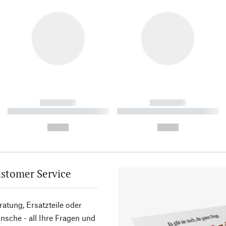
------------
------------
----------- ----------- ----------
----------- ----------- ----------
-
-
--,-- €
--,-- €
stomer Service
atung, Ersatzteile oder
sche - all Ihre Fragen und