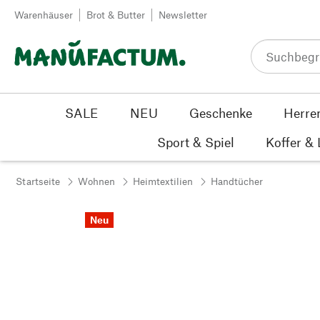
Zum Inhalt springen
Warenhäuser
Brot & Butter
Newsletter
SALE
NEU
Geschenke
Herre
Sport & Spiel
Koffer &
Startseite
Wohnen
Heimtextilien
Handtücher
Neu