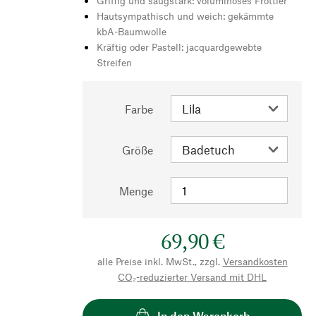
Griffig und saugstark: voluminöses Frottier
Hautsympathisch und weich: gekämmte
kbA-Baumwolle
Kräftig oder Pastell: jacquardgewebte
Streifen
Farbe
Größe
Menge
69,90 €
alle Preise inkl. MwSt., zzgl.
Versandkosten
CO₂-reduzierter Versand mit DHL
In den Warenkorb