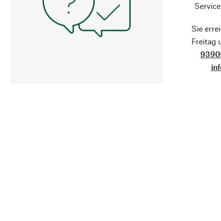
Service
Sie erre
Freitag
9390
in