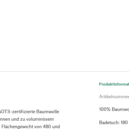
Produktinforma
Artikelnumme
100% Baumwolle
GOTS-zertifizierte Baumwolle
onnen und zu voluminösem
Badetuch: 180
en Flächengewicht von 480 und