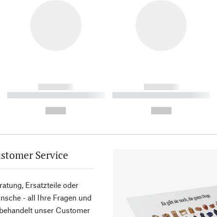
------------
------------
----------- ----------- ----------
----------- ----------- ----------
-
-
--,-- €
--,-- €
stomer Service
atung, Ersatzteile oder
sche - all Ihre Fragen und
 behandelt unser Customer