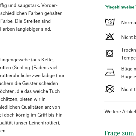
fig und saugstark. Vorder-
Pflegehinweise 
erschiedlichen Farben gehalten
 Farbe. Die Streifen sind
Norma
Farben langlebiger sind.
Nicht 
Trockn
Temper
hlingengewebe (aus Kette,
itten (Schling-)Fadens viel
Bügeln
rottierähnliche zweifädige (nur
Bügele
üchern die Geister scheiden
Nicht 
öchten, die das weiche Tuch
chätzen, bieten wir in
iedlichen Qualitäten an: von
Weitere Artike
 doch körnig im Griff bis hin
lität (unser Leinenfrottier),
nen.
Frage zum