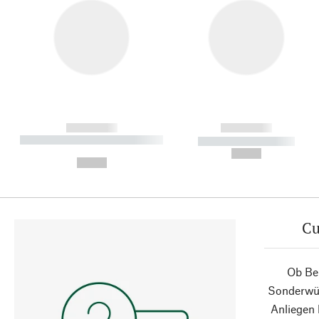
------------
------------
----------- ----------- ----------
----------- -----------
-
--,-- €
--,-- €
Cu
Ob Ber
Sonderwün
Anliegen