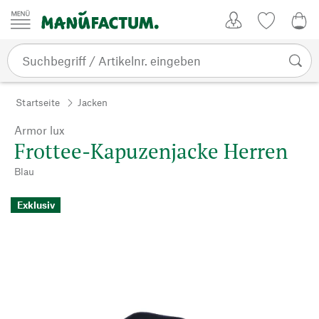
Zum Inhalt springen
Kundenkonto
Merkliste
0,0
Startseite
Jacken
Armor lux
Frottee-Kapuzenjacke Herren
Blau
Exklusiv