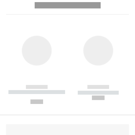
---------- --------------
------------
------------
----------- ----------- --------
----------- -----------
---
--,-- €
--,-- €