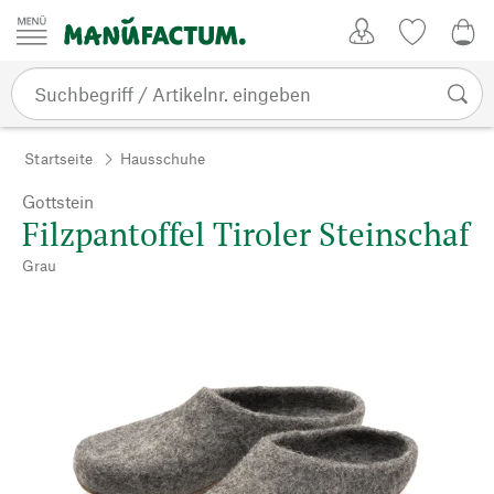
Zum Inhalt springen
Kundenkonto
Merkliste
0,0
Startseite
Hausschuhe
Gottstein
Filzpantoffel Tiroler Steinschaf
Grau