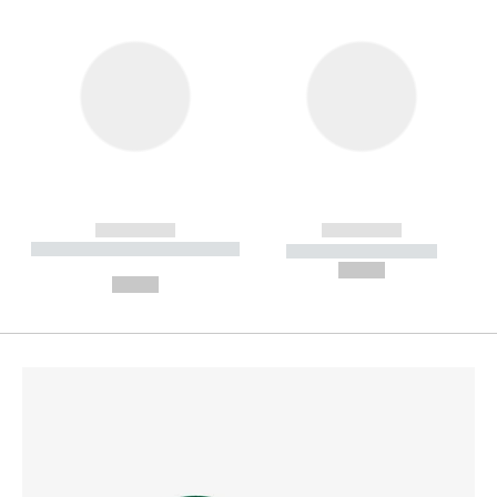
------------
------------
----------- ----------- --------
----------- -----------
---
--,-- €
--,-- €