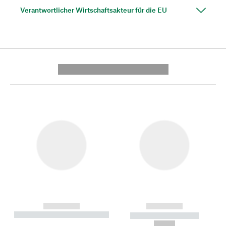
Verantwortlicher Wirtschaftsakteur für die EU
---------- --------------
------------
------------
----------- ----------- --------
----------- -----------
---
--,-- €