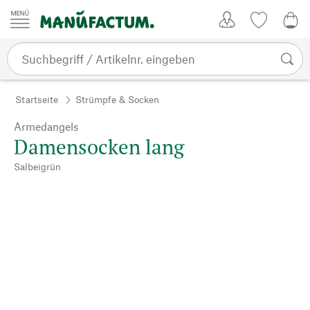
Zum Inhalt springen
Kundenkonto
Merkliste
0,0
Startseite
Strümpfe & Socken
Armedangels
Damensocken lang
Salbeigrün