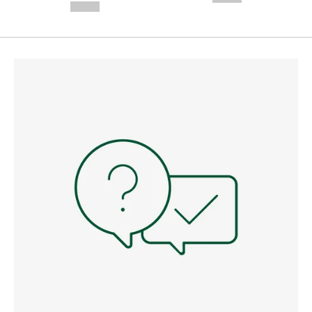
--,-- €