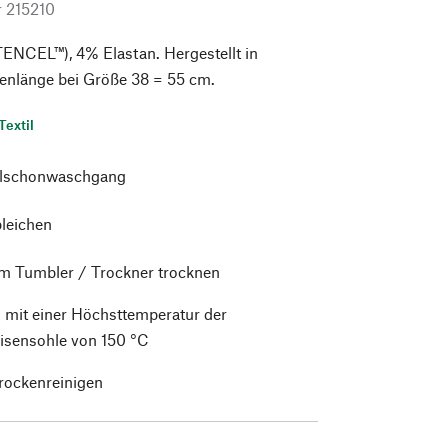
r
215210
ENCEL™), 4% Elastan. Hergestellt in
kenlänge bei Größe 38 = 55 cm.
Textil
alschonwaschgang
bleichen
im Tumbler / Trockner trocknen
 mit einer Höchsttemperatur der
isensohle von 150 °C
trockenreinigen