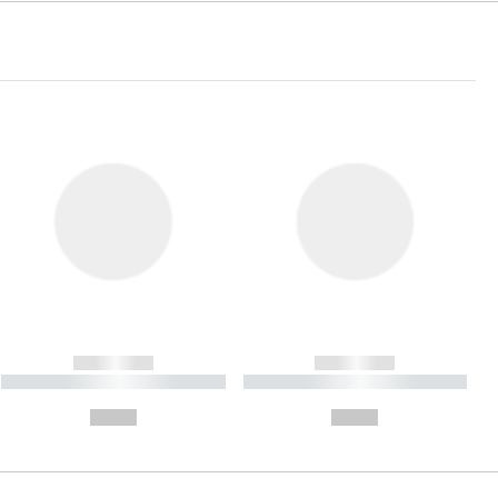
------------
------------
----------- ----------- ----------
----------- ----------- ----------
- -----------
-
--,-- €
--,-- €