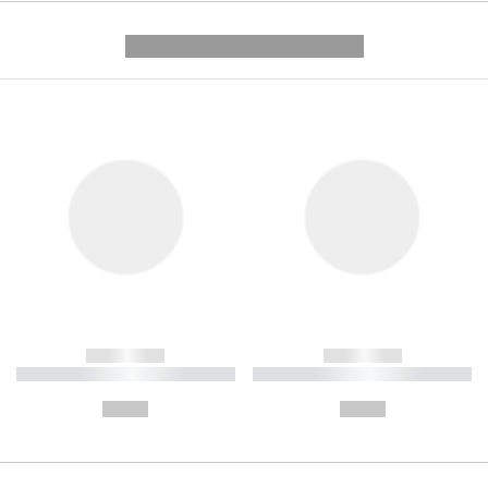
---------- --------------
------------
------------
----------- ----------- ----------
----------- ----------- ----------
-
-
--,-- €
--,-- €