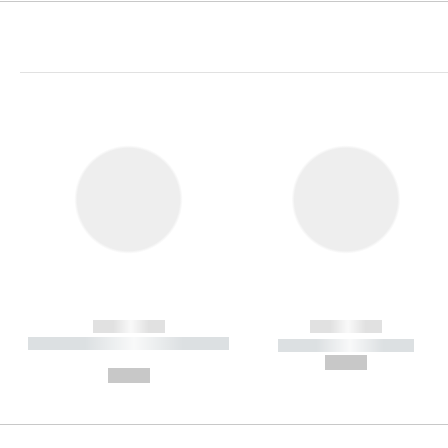
------------
------------
----------- ----------- ----------
----------- -----------
-
--,-- €
--,-- €