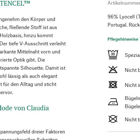
us TENCEL™
Artikelnumme
96% Lyocell (T
t angenehm den Körper und
Portugal. Rüc
che, fließende Stoff ist aus
 Holzbasis, hinzu kommt
Pflegehinweise 
Der tiefe V-Ausschnitt verleiht
arkante Mittelnaht vorn und
Spezi
ierte Optik gibt. Die
tspannte Silhouette. Damit ist
Nicht 
ohl lässig als auch elegant
 für den Alltag und sticht
Nicht 
ervor.
Bügeln
Bügele
 Mode von Claudia
Nicht 
Spannungsfeld dreier Faktoren
 anspruchsvollen Schnitten