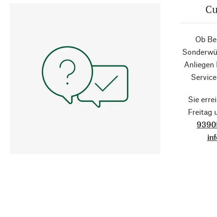
Cu
Ob Ber
Sonderwün
Anliegen
Service
Sie erre
Freitag
9390
in