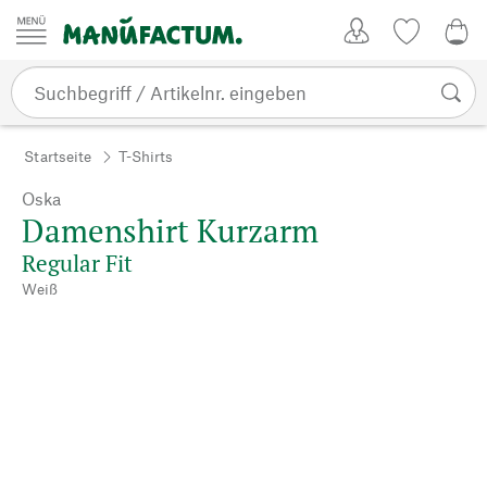
Zum Inhalt springen
Kundenkonto
Merkliste
0,0
Startseite
T-Shirts
Oska
Damenshirt Kurzarm
Regular Fit
Weiß