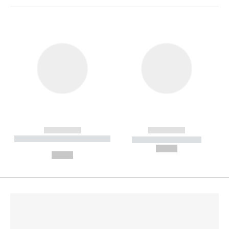
------------
------------
----------- ----------- --------
----------- -----------
---
--,-- €
--,-- €