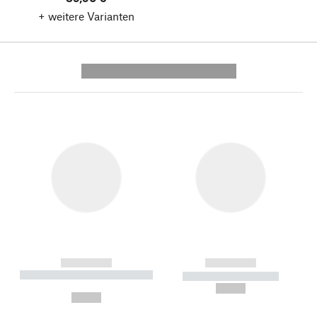
+ weitere Varianten
---------- --------------
------------
------------
----------- ----------- --------
----------- -----------
---
--,-- €
--,-- €