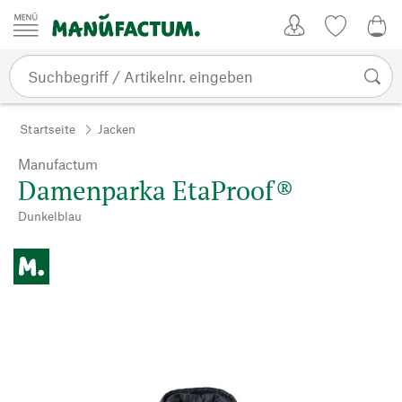
Zum Inhalt springen
Kundenkonto
Merkliste
0,0
Startseite
Jacken
Manufactum
Damenparka EtaProof®
Dunkelblau