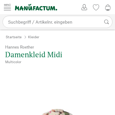
Zum Inhalt springen
Kundenkonto
Merkliste
0,0
Startseite
Kleider
Hannes Roether
Damenkleid Midi
Multicolor