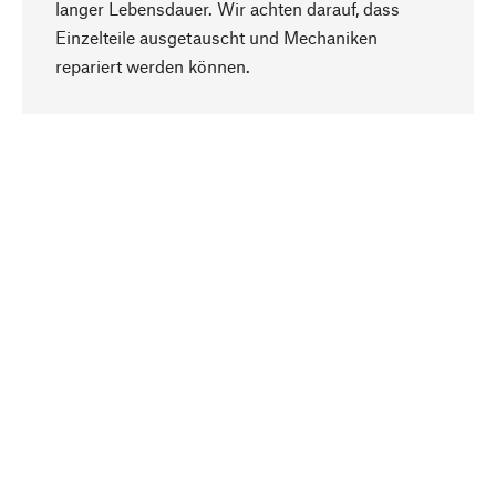
langer Lebensdauer. Wir achten darauf, dass
Einzelteile ausgetauscht und Mechaniken
Nach oben
repariert werden können.
Bewusst
Nachhaltigkeit steht im Fokus unserer
Produktauswahl. Wir setzen auf natürliche
Inhaltsstoffe und Materialien, die gepflegt werden
können, sowie auf eine ressourcenschonende
und sozialverträgliche Produktion.
Ausgewählt