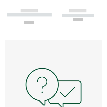
------------
------------
----------- ----------- --------
----------- -----------
---
--,-- €
--,-- €