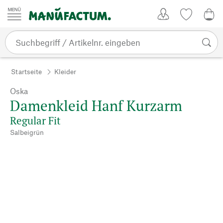
Zum Inhalt springen
Kundenkonto
Merkliste
0,0
Startseite
Kleider
Oska
Damenkleid Hanf Kurzarm
Regular Fit
Salbeigrün