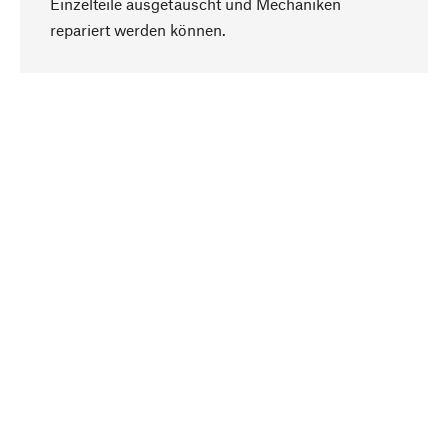
Einzelteile ausgetauscht und Mechaniken
Nach oben
repariert werden können.
Bewusst
Nachhaltigkeit steht im Fokus unserer
Produktauswahl. Wir setzen auf natürliche
Inhaltsstoffe und Materialien, die gepflegt werden
können, sowie auf eine ressourcenschonende
und sozialverträgliche Produktion.
Ausgewählt
Als Ihr kompetenter Partner arbeiten wir