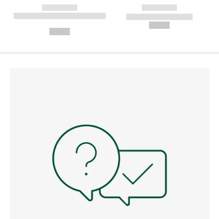
------------
------------
----------- ----------- --------
----------- -----------
---
--,-- €
--,-- €