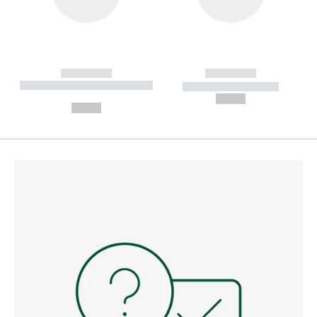
------------
------------
----------- ----------- --------
----------- -----------
---
--,-- €
--,-- €