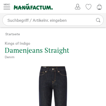
Zum Inhalt springen
Kundenkonto
Merkliste
0,0
Startseite
Kings of Indigo
Damenjeans Straight
Denim