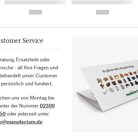
----------- ----------- ----------
----------- ----------- ----------
-
-
--,-- €
--,-- €
stomer Service
atung, Ersatzteile oder
sche - all Ihre Fragen und
 behandelt unser Customer
 persönlich und fundiert.
ichen uns von Montag bis
 unter der Nummer
02309
50
oder jederzeit unter
fo@manufactum.de