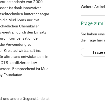
dustriestandards von 7.000
Weitere Artike
sser ist dank innovativer
schtechniken hinterher sogar
en die Mud Jeans nur mit
Frage zum
schädlichen Chemikalien.
-neutral: durch den Einsatz
Sie haben ein
 durch Kompensation der
die Frage hier
h die Verwendung von
r Kreislaufwirtschaft ins
Frage 
 alte Jeans entwickelt, die in
OTS-zertifizierter kbA-
werden. Entsprechend ist Mud
my Foundation.
el und andere Gegenstände ist