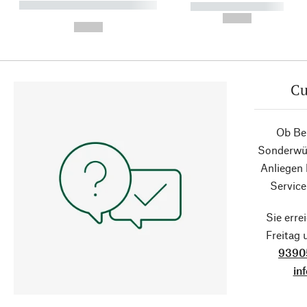
----------- ----------- ----------
----------- -----------
-
--,-- €
--,-- €
Cu
Ob Ber
Sonderwün
Anliegen
Service
Sie erre
Freitag
9390
in