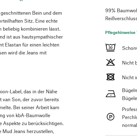
99% Baumwolle
e geschnittenen Bein und dem
Reißverschluss
teilhaften Sitz. Eine echte
h beliebig kombinieren lässt.
Pflegehinweise 
nd ist aus hautsympathischer
 Elastan für einen leichten
Schon
en wird die Jeans mit
Nicht 
Nicht 
Bügeln
ion-Label, das in der Nähe
Bügele
 van Son, der zuvor bereits
elte. Bei seiner Arbeit kam
Profes
dung von kbA-Baumwolle
Perchl
e Aspekte zu berücksichtigen.
normal
 Mud Jeans herzustellen,