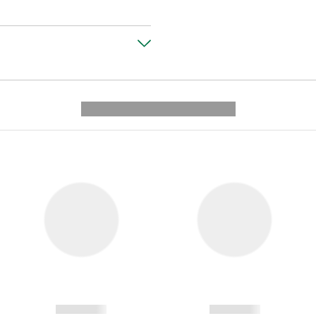
---------- --------------
------------
------------