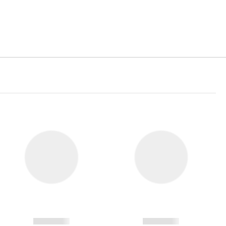
------------
------------