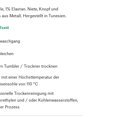
, 1% Elastan. Niete, Knopf und
 aus Metall. Hergestellt in Tunesien.
Textil
waschgang
bleichen
im Tumbler / Trockner trocknen
 mit einer Höchsttemperatur der
isensohle von 110 °C
sionelle Trockenreinigung mit
orethylen und / oder Kohlenwasserstoffen,
er Prozess