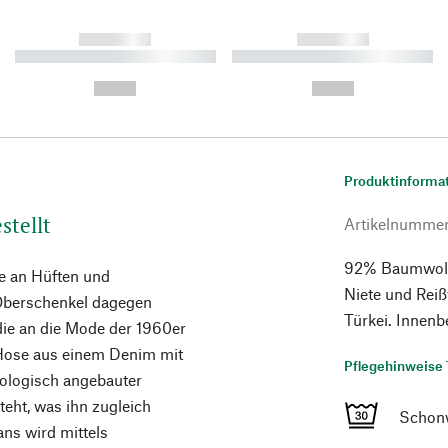
------------
------------
----------- ----------- ----------
----------- ----------- ----------
-
-
--,-- €
--,-- €
Produktinforma
stellt
Artikelnumme
92% Baumwolle
ie an Hüften und
Niete und Reiß
 Oberschenkel dagegen
Türkei. Innenb
, die an die Mode der 1960er
e Hose aus einem Denim mit
Pflegehinweise 
iologisch angebauter
eht, was ihn zugleich
Schon
ans wird mittels