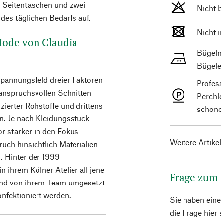
 Seitentaschen und zwei
Nicht 
des täglichen Bedarfs auf.
Nicht 
 Mode von Claudia
Bügeln
Bügele
Spannungsfeld dreier Faktoren
Profes
 anspruchsvollen Schnitten
Perchl
ierter Rohstoffe und drittens
schone
n. Je nach Kleidungsstück
or stärker in den Fokus –
Weitere Artike
uch hinsichtlich Materialien
d. Hinter der 1999
n ihrem Kölner Atelier all jene
Frage zum
ßend von ihrem Team umgesetzt
nfektioniert werden.
Sie haben ein
die Frage hier