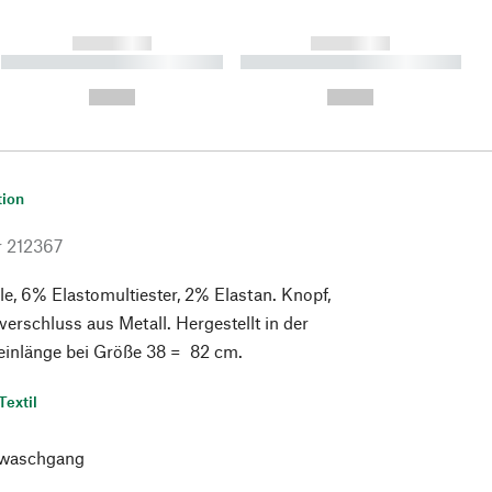
------------
------------
----------- ----------- ----------
----------- ----------- ----------
- -----------
-
--,-- €
--,-- €
tion
r
212367
, 6% Elastomultiester, 2% Elastan. Knopf,
verschluss aus Metall. Hergestellt in der
einlänge bei Größe 38 = 82 cm.
Textil
waschgang