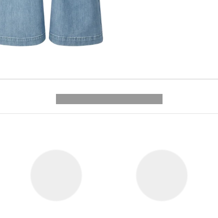
---------- --------------