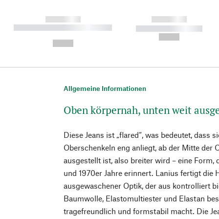
------------
------------
----------- ----------- ----------
----------- -----------
-
--,-- €
--,-- €
Allgemeine Informationen
Oben körpernah, unten weit ausge
Diese Jeans ist „flared“, was bedeutet, dass s
Oberschenkeln eng anliegt, ab der Mitte der
ausgestellt ist, also breiter wird – eine Form
und 1970er Jahre erinnert. Lanius fertigt di
ausgewaschener Optik, der aus kontrolliert b
Baumwolle, Elastomultiester und Elastan best
tragefreundlich und formstabil macht. Die Je